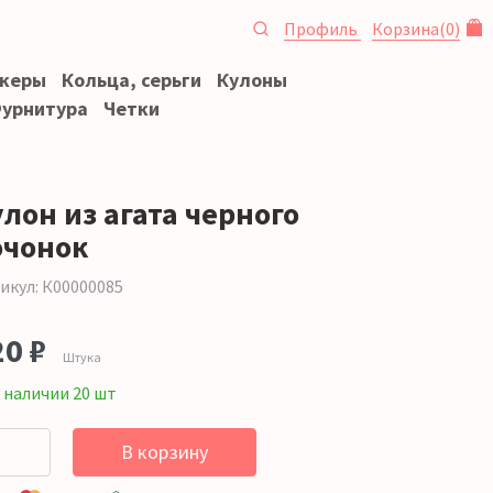
Профиль
Корзина
(
0
)
океры
Кольца, серьги
Кулоны
урнитура
Четки
лон из агата черного
очонок
икул: К00000085
20 ₽
Штука
 наличии 20 шт
В корзину