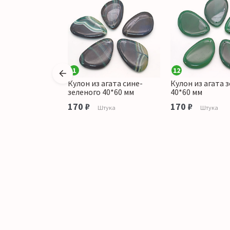
1
12
агата черного
Кулон из агата сине-
Кулон из агата 
зеленого 40*60 мм
40*60 мм
170 ₽
170 ₽
тука
Штука
Штука