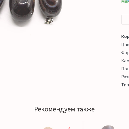
Кор
Цв
Фо
Кам
Пов
Раз
Тип
Рекомендуем также