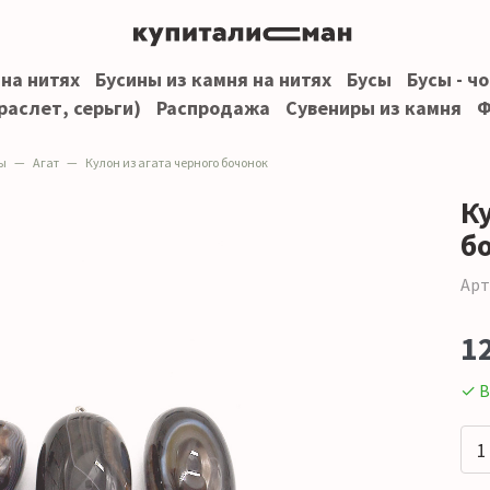
 на нитях
Бусины из камня на нитях
Бусы
Бусы - ч
раслет, серьги)
Распродажа
Сувениры из камня
Ф
ы
Агат
Кулон из агата черного бочонок
Ку
б
Арт
1
✓ В