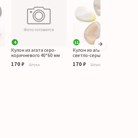
4
11
Кулон из агата серо-
Кулон из агата цвет
К
коричневого 40*60 мм
светло-серый 40*60 мм
к
170 ₽
170 ₽
о
Штука
Штука