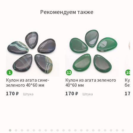
Рекомендуем также
1
12
10
Кулон из агата сине-
Кулон из агата зеленого
Кул
зеленого 40*60 мм
40*60 мм
беж
170 ₽
170 ₽
170
Штука
Штука