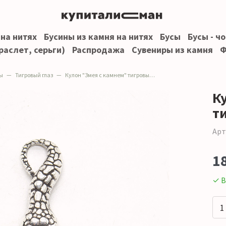
 на нитях
Бусины из камня на нитях
Бусы
Бусы - ч
раслет, серьги)
Распродажа
Сувениры из камня
Ф
ы
Тигровый глаз
Кулон "Змея с камнем" тигровый глаз
К
т
Арт
1
✓ В