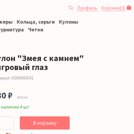
Профиль
Корзина
(
0
)
океры
Кольца, серьги
Кулоны
урнитура
Четки
улон "Змея с камнем"
игровый глаз
икул: К00000041
80 ₽
Штука
 наличии 4 шт
В корзину