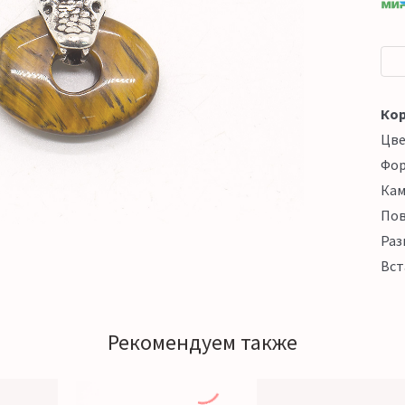
Кор
Цв
Фо
Кам
Пов
Раз
Вст
Рекомендуем также