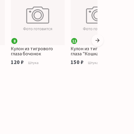
8
11
Кулон из тигрового
Кулон из тигрового
К
глаза бочонок
глаза "Кошка"
г
120 ₽
150 ₽
н
Штука
Штука