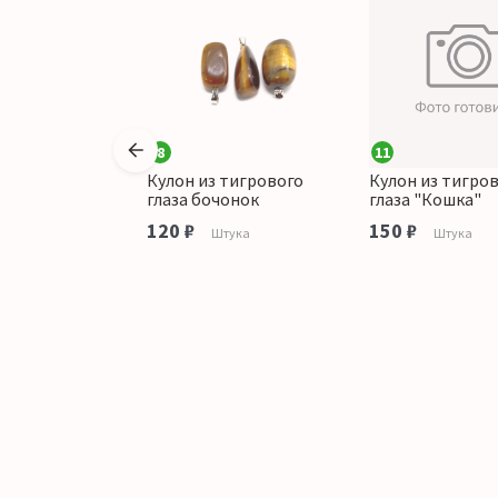
8
11
 тигрового
Кулон из тигрового
Кулон из тигро
ля 40*30 мм
глаза бочонок
глаза "Кошка"
аличии
120 ₽
150 ₽
Штука
Штука