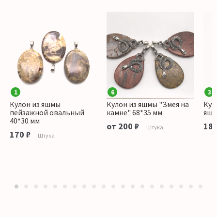
1
6
3
Кулон из яшмы
Кулон из яшмы "Змея на
Кул
пейзажной овальный
камне" 68*35 мм
яшм
40*30 мм
от 200 ₽
180
Штука
170 ₽
Штука
1
2
3
4
5
6
7
8
9
10
11
12
13
14
15
16
17
18
19
20