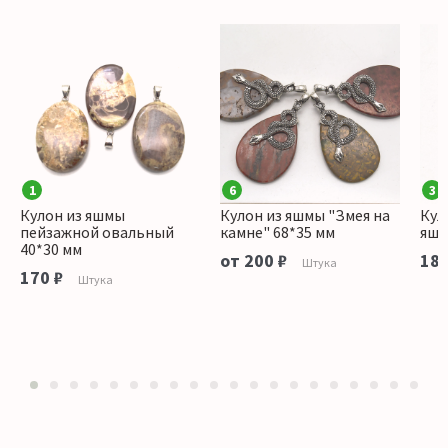
1
6
3
Кулон из яшмы
Кулон из яшмы "Змея на
Кул
пейзажной овальный
камне" 68*35 мм
яшм
40*30 мм
от 200 ₽
180
Штука
170 ₽
Штука
1
2
3
4
5
6
7
8
9
10
11
12
13
14
15
16
17
18
19
20