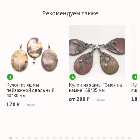
Рекомендуем также
1
6
3
Кулон из яшмы
Кулон из яшмы "Змея на
Кул
пейзажной овальный
камне" 68*35 мм
яшм
40*30 мм
от 200 ₽
180
Штука
170 ₽
Штука