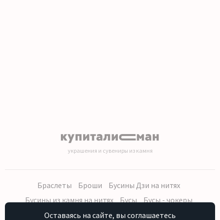
1
2
3
4
5
6
7
8
9
10
11
12
13
14
15
16
17
18
19
20
украшения и сувениры из камня
Браслеты
Броши
Бусины Дзи на нитях
Бусины из камня на нитях
Бусы
Бусы - чокеры
Кольца, серьги
Кулоны
Наборы (бусы, браслет, серьги)
Оставаясь на сайте, вы соглашаетесь