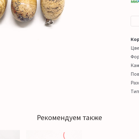
Кор
Цв
Фо
Кам
Пов
Раз
Тип
Рекомендуем также