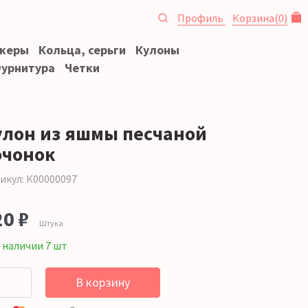
Профиль
Корзина
(
0
)
океры
Кольца, серьги
Кулоны
урнитура
Четки
улон из яшмы песчаной
очонок
икул: К00000097
20 ₽
Штука
 наличии 7 шт
В корзину