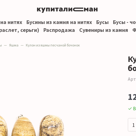
 на нитях
Бусины из камня на нитях
Бусы
Бусы - ч
раслет, серьги)
Распродажа
Сувениры из камня
Ф
ы
Яшма
Кулон из яшмы песчаной бочонок
К
б
Арт
1
✓ В