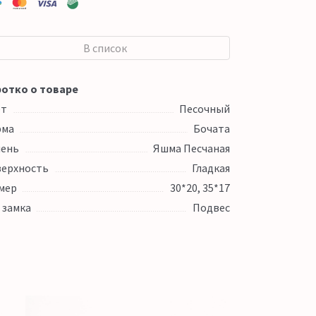
В список
отко о товаре
ет
Песочный
рма
Бочата
ень
Яшма Песчаная
ерхность
Гладкая
мер
30*20, 35*17
 замка
Подвес