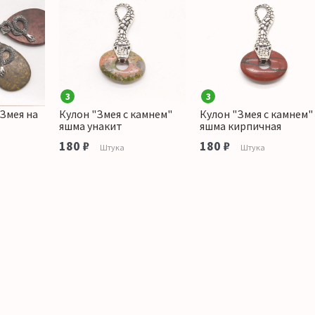
3
3
Змея на
Кулон "Змея с камнем"
Кулон "Змея с камнем"
яшма унакит
яшма кирпичная
180 ₽
180 ₽
а
Штука
Штука