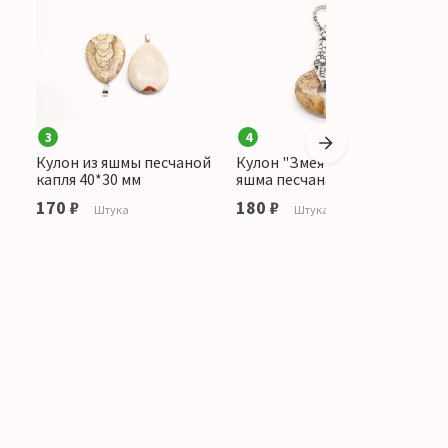
3
4
Кулон из яшмы песчаной
Кулон "Змея с камнем"
К
капля 40*30 мм
яшма песчаная
к
170 ₽
180 ₽
1
Штука
Штука