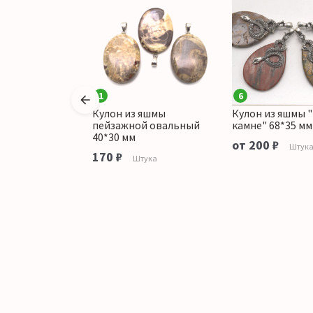
1
6
 яшмы
Кулон из яшмы
Кулон из яшмы "
й "Кошка"
пейзажной овальный
камне" 68*35 мм
40*30 мм
от 200 ₽
тука
Штук
170 ₽
Штука