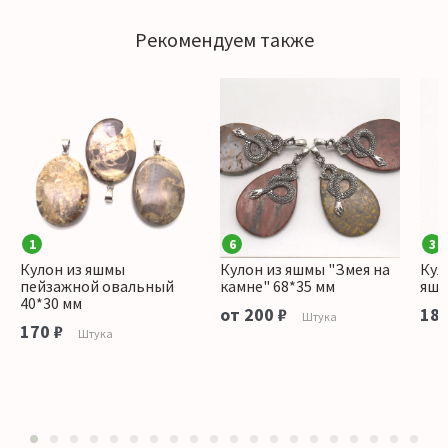
Рекомендуем также
1
6
3
Кулон из яшмы
Кулон из яшмы "Змея на
Кул
пейзажной овальный
камне" 68*35 мм
яшм
40*30 мм
от 200 ₽
180
Штука
170 ₽
Штука