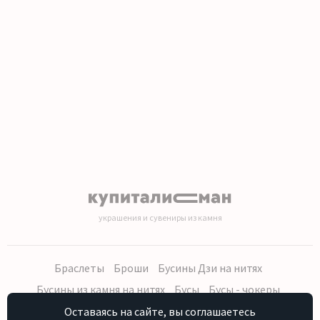
1
2
3
4
5
6
7
8
9
10
11
12
13
14
15
16
17
18
19
20
украшения и сувениры из камня
Браслеты
Броши
Бусины Дзи на нитях
Бусины из камня на нитях
Бусы
Бусы - чокеры
Кольца, серьги
Кулоны
Наборы (бусы, браслет, серьги)
Оставаясь на сайте, вы соглашаетесь