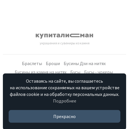
украшения и сувениры из камня
Браслеты
Броши
Бусины Дзи на нитях
Бусины из камня на нитях
Бусы
Бусы - чокеры
Кольца, серьги
Кулоны
Наборы (бусы, браслет, серьги)
Оставаясь на сайте, вы соглашаетесь
на использование сохраняемых на вашем устройстве
Распродажа
Сувениры из камня
Фурнитура
Четки
файлов cookie и на обработку персональных данных.
Подробнее
Персональные данные
Контакты
Как купить
Отзывы о нас
HostCMS
Прекрасно