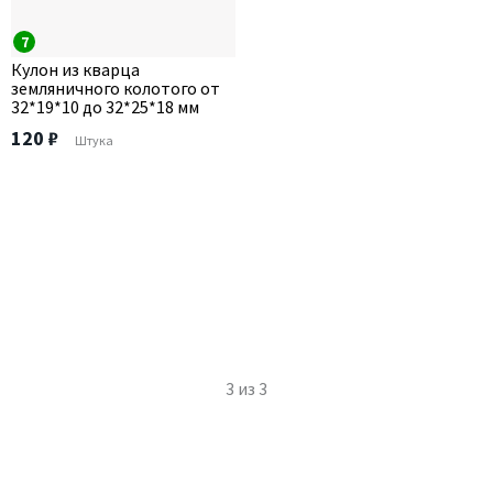
7
Кулон из кварца
земляничного колотого от
32*19*10 до 32*25*18 мм
120 ₽
Штука
3
из
3