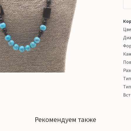
Кор
Цв
Ди
Фо
Кам
Пов
Раз
Тип
Тип
Вст
Рекомендуем также