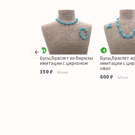
16
4
ьги из бирюзы
Бусы,браслет из бирюзы
Бусы,браслет и
 таблетка
имитации с цирконом
имитации с ци
овал
аличии
350 ₽
Штука
600 ₽
Штука