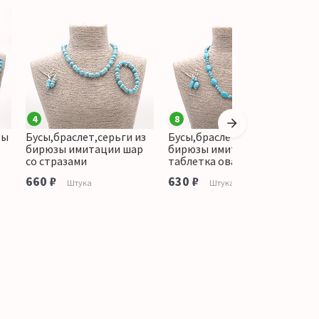
4
8
зы
Бусы,браслет,серьги из
Бусы,браслет,серьги из
Б
бирюзы имитации шар
бирюзы имитации
и
со стразами
таблетка овальная
м
660 ₽
630 ₽
о
Штука
Штука