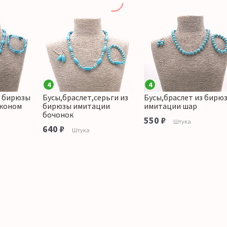
4
4
з бирюзы
Бусы,браслет,серьги из
Бусы,браслет из бирю
рконом
бирюзы имитации
имитации шар
бочонок
550 ₽
Штука
640 ₽
Штука