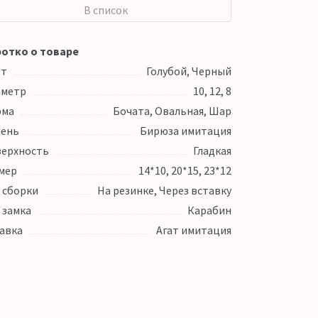
В список
отко о товаре
ет
Голубой, Черный
аметр
10, 12, 8
рма
Бочата, Овальная, Шар
ень
Бирюза имитация
ерхность
Гладкая
мер
14*10, 20*15, 23*12
 сборки
На резинке, Через вставку
 замка
Карабин
авка
Агат имитация