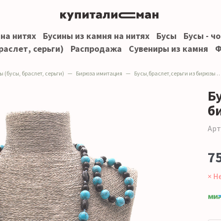
 на нитях
Бусины из камня на нитях
Бусы
Бусы - ч
раслет, серьги)
Распродажа
Сувениры из камня
Ф
 (бусы, браслет, серьги)
Бирюза имитация
Бусы,браслет,серьги из бирюзы имитации
Б
б
Арт
7
× Н