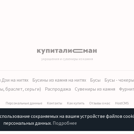
украшения и сувениры из камня
 Дзи на нитях
Бусины из камня на нитях
Бусы
Бусы - чокер
ы, браслет, серьги)
Распродажа
Сувениры из камня
Фурни
Персональные данные
Контакты
Как купить
Отзывы о нас
HostCMS
использование сохраняемых на вашем устройстве файлов cooki
персональных данных.
Подробнее