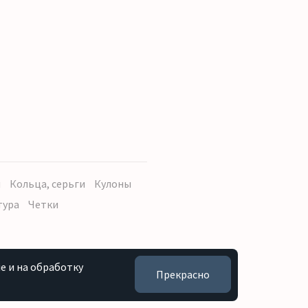
ы
Кольца, серьги
Кулоны
тура
Четки
e и на обработку
Прекрасно