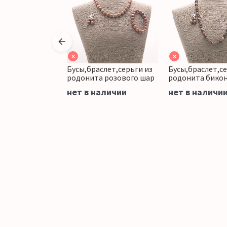
×
×
слет,серьги из
Бусы,браслет,серьги из
Бусы,браслет,се
 биконус
родонита розового шар
родонита бикон
аличии
нет в наличии
нет в наличи