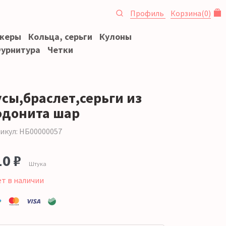
Профиль
Корзина
(
0
)
океры
Кольца, серьги
Кулоны
урнитура
Четки
усы,браслет,серьги из
одонита шар
икул: НБ00000057
10 ₽
Штука
ет в наличии