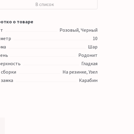
В список
отко о товаре
ет
Розовый, Черный
аметр
10
рма
Шар
ень
Родонит
ерхность
Гладкая
 сборки
На резинке, Узел
 замка
Карабин