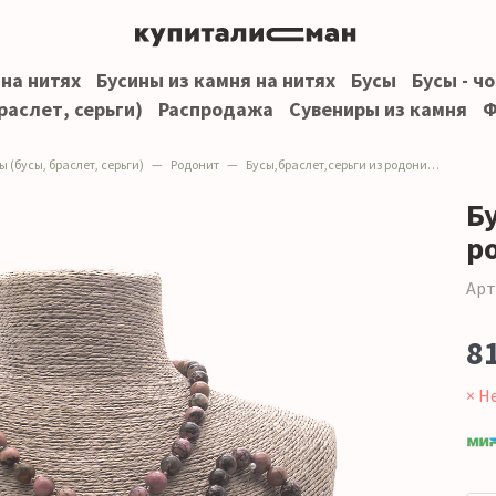
 на нитях
Бусины из камня на нитях
Бусы
Бусы - ч
раслет, серьги)
Распродажа
Сувениры из камня
Ф
 (бусы, браслет, серьги)
Родонит
Бусы,браслет,серьги из родонита шар
Б
р
Арт
8
× Н