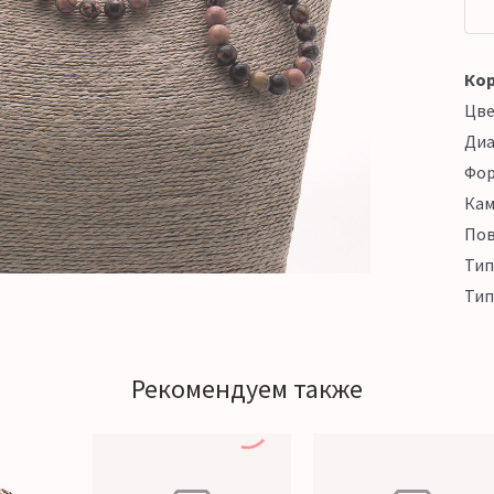
Кор
Цв
Ди
Фо
Кам
Пов
Тип
Тип
Рекомендуем также