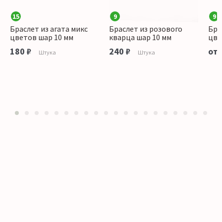
15
9
9
Браслет из агата микс
Браслет из розового
Бра
цветов шар 10 мм
кварца шар 10 мм
цве
180 ₽
240 ₽
от 
Штука
Штука
1
2
3
4
5
6
7
8
9
10
11
12
13
14
15
16
17
18
19
20