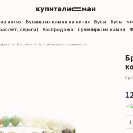
 на нитях
Бусины из камня на нитях
Бусы
Бусы - ч
раслет, серьги)
Распродажа
Сувениры из камня
Ф
одажа
Браслеты
Браслет из кварца зелено-коричневого 1с. шар 8 мм
Б
к
Арт
1
✓ В