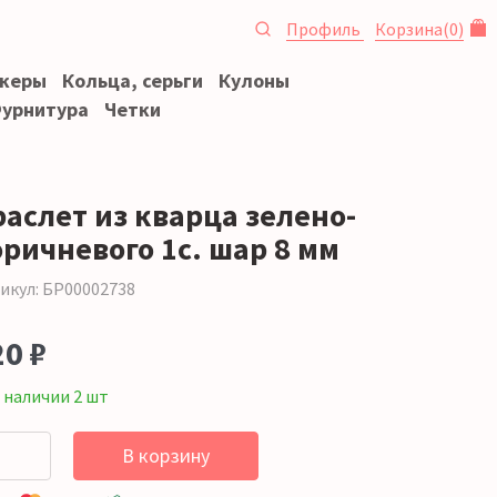
Профиль
Корзина
(
0
)
океры
Кольца, серьги
Кулоны
урнитура
Четки
раслет из кварца зелено-
оричневого 1с. шар 8 мм
икул: БР00002738
20 ₽
 наличии 2 шт
В корзину