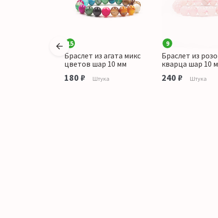
15
9
из яшмы серой
Браслет из агата микс
Браслет из роз
м
цветов шар 10 мм
кварца шар 10 
180 ₽
240 ₽
тука
Штука
Штука