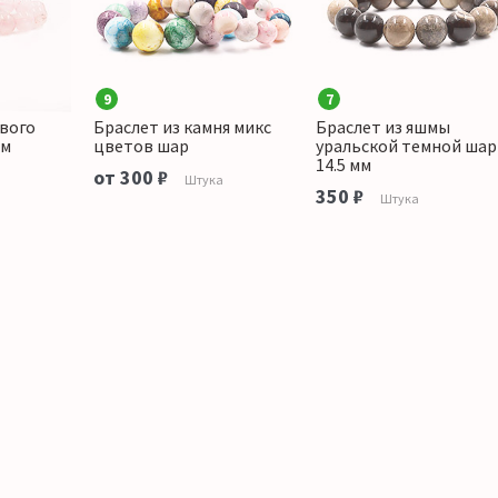
9
7
ового
Браслет из камня микс
Браслет из яшмы
мм
цветов шар
уральской темной шар
14.5 мм
от 300 ₽
Штука
350 ₽
Штука