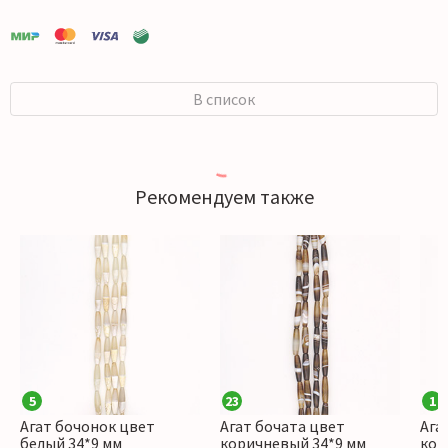
В список
Рекомендуем также
5
23
1
Агат бочонок цвет
Агат бочата цвет
Ага
белый 34*9 мм
коричневый 34*9 мм
кор