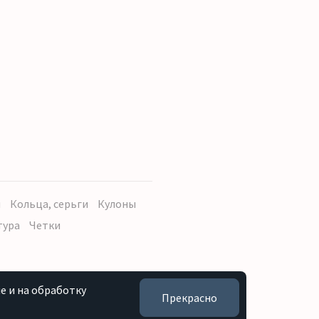
ы
Кольца, серьги
Кулоны
тура
Четки
e и на обработку
Прекрасно