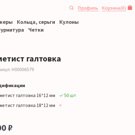
Профиль
Корзина
(
0
)
океры
Кольца, серьги
Кулоны
урнитура
Четки
метист галтовка
икул: Н00006579
дификации
метист галтовка 16*12 мм
✓ 50 шт
метист галтовка 18*12 мм
×
00
₽