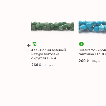
59
2
аконья кровь"
Авантюрин зеленый
Говлит тониро
 17*12 мм
натура галтовка
галтовка 11*10 
округлая 10 мм
260 ₽
тука
Штука
260 ₽
Штука