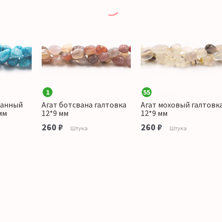
1
55
ванный
Агат ботсвана галтовка
Агат моховый галтовк
мм
12*9 мм
12*9 мм
260 ₽
260 ₽
Штука
Штука