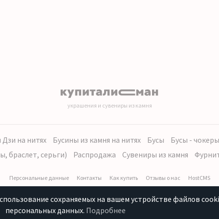
украшения и сувениры из камня
 Дзи на нитях
Бусины из камня на нитях
Бусы
Бусы - чокер
ы, браслет, серьги)
Распродажа
Сувениры из камня
Фурни
Персональные данные
Контакты
Как купить
Отзывы о нас
HostCMS
использование сохраняемых на вашем устройстве файлов cooki
персональных данных.
Подробнее