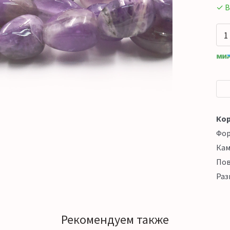
✓ В
Кор
Фо
Кам
Пов
Раз
Рекомендуем также