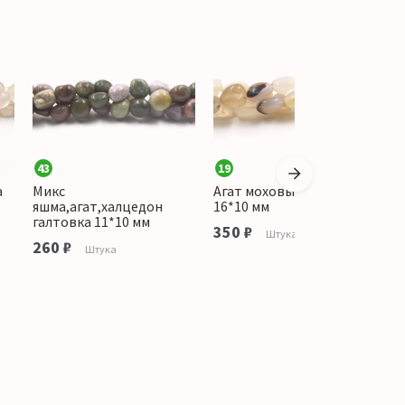
43
19
5
а
Микс
Агат моховый галтовка
Г
яшма,агат,халцедон
16*10 мм
м
галтовка 11*10 мм
350 ₽
2
Штука
260 ₽
Штука