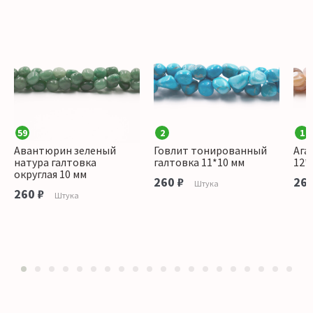
59
2
1
Авантюрин зеленый
Говлит тонированный
Ага
натура галтовка
галтовка 11*10 мм
12*
округлая 10 мм
260 ₽
260
Штука
260 ₽
Штука
1
2
3
4
5
6
7
8
9
10
11
12
13
14
15
16
17
18
19
20