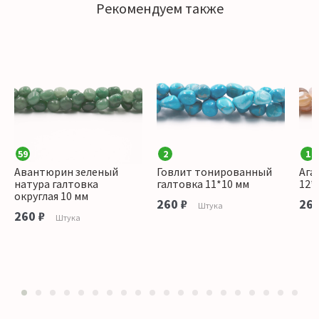
Рекомендуем также
59
2
1
Авантюрин зеленый
Говлит тонированный
Ага
натура галтовка
галтовка 11*10 мм
12*
округлая 10 мм
260 ₽
260
Штука
260 ₽
Штука
1
2
3
4
5
6
7
8
9
10
11
12
13
14
15
16
17
18
19
20