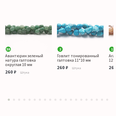
59
2
1
Авантюрин зеленый
Говлит тонированный
Ага
натура галтовка
галтовка 11*10 мм
12*
округлая 10 мм
260 ₽
260
Штука
260 ₽
Штука
1
2
3
4
5
6
7
8
9
10
11
12
13
14
15
16
17
18
19
20