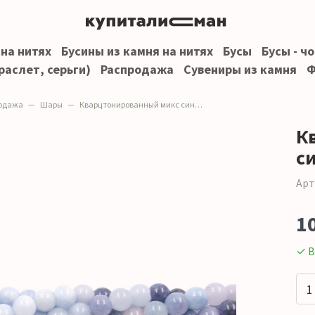
 на нитях
Бусины из камня на нитях
Бусы
Бусы - ч
раслет, серьги)
Распродажа
Сувениры из камня
Ф
одажа
Шары
Кварц тонированный микс синего шар 6 мм
К
с
Арт
1
✓ В