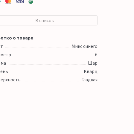
В список
отко о товаре
ет
Микс синего
аметр
6
рма
Шар
ень
Кварц
ерхность
Гладкая