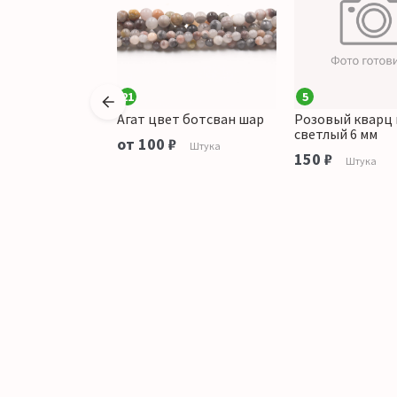
21
5
чаная темная
Агат цвет ботсван шар
Розовый кварц
светлый 6 мм
от 100 ₽
Штука
150 ₽
Штука
Штука