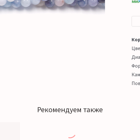
Кор
Цв
Ди
Фо
Кам
Пов
Рекомендуем также