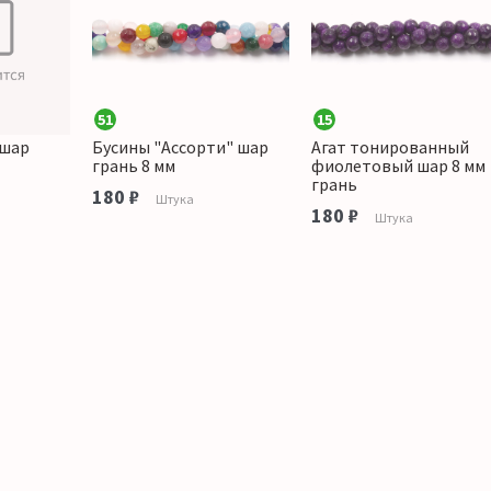
51
15
 шар
Бусины "Ассорти" шар
Агат тонированный
грань 8 мм
фиолетовый шар 8 мм
грань
180 ₽
Штука
180 ₽
Штука