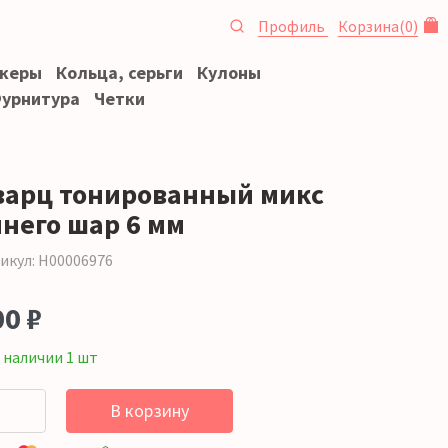
Профиль
Корзина
(
0
)
океры
Кольца, серьги
Кулоны
урнитура
Четки
варц тонированный микс
инего шар 6 мм
икул: Н00006976
00 ₽
 наличии 1 шт
В корзину