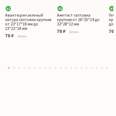
62
42
47
Авантюрин зеленый
Аметист галтовка
Гем
натура галтовка крупная
крупная от 26*25*14 до
кру
от 23*17*18 мм до
32*28*22 мм
до 
23*22*18 мм
70 ₽
70 
Штука
70 ₽
Штука
1
2
3
4
5
6
7
8
9
10
11
12
13
14
15
16
17
18
19
20