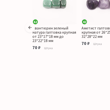
62
42
уровый галтовка
Авантюрин зеленый
Аметист галтов
т 23*19*15 до
натура галтовка крупная
крупная от 26*2
 мм
от 23*17*18 мм до
32*28*22 мм
23*22*18 мм
70 ₽
ука
Штука
70 ₽
Штука