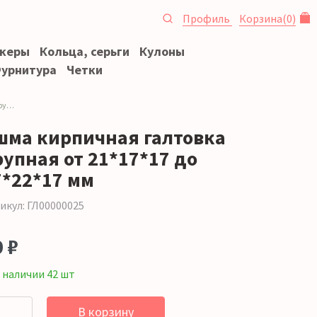
Профиль
Корзина
(
0
)
океры
Кольца, серьги
Кулоны
урнитура
Четки
7 мм
шма кирпичная галтовка
рупная от 21*17*17 до
7*22*17 мм
икул: ГЛ00000025
 ₽
 наличии 42 шт
В корзину