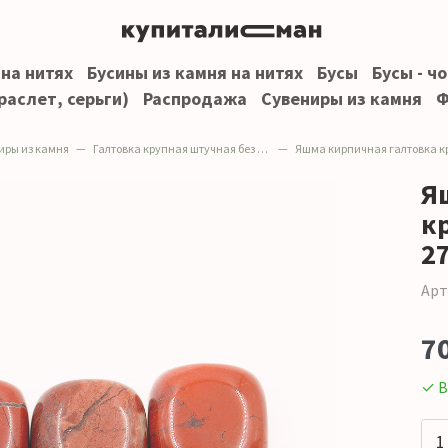
 на нитях
Бусины из камня на нитях
Бусы
Бусы - ч
раслет, серьги)
Распродажа
Сувениры из камня
Ф
иры из камня
Галтовка крупная штучная без отверстия
Яшма кирпичная галтовка крупная от 21*17*17 до 27*22*1
Я
к
2
Арт
70
✓ В