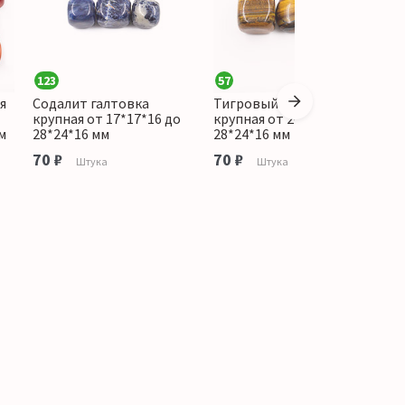
123
57
4
я
Содалит галтовка
Тигровый глаз галтовка
Г
крупная от 17*17*16 до
крупная от 20*16*12 до
к
м
28*24*16 мм
28*24*16 мм
д
70 ₽
70 ₽
7
Штука
Штука