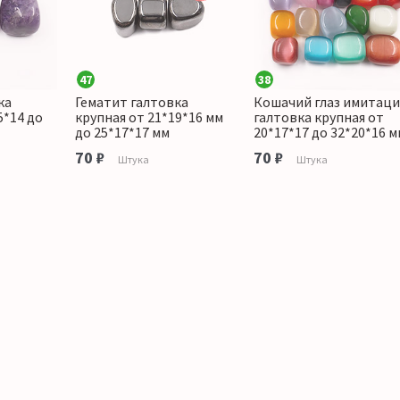
47
38
ка
Гематит галтовка
Кошачий глаз имитаци
5*14 до
крупная от 21*19*16 мм
галтовка крупная от
до 25*17*17 мм
20*17*17 до 32*20*16 м
70 ₽
70 ₽
Штука
Штука