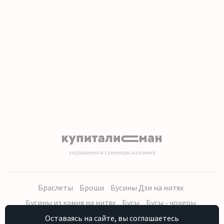
1
2
3
4
5
6
7
8
9
10
11
12
13
14
15
16
17
18
19
20
украшения и сувениры из камня
Браслеты
Броши
Бусины Дзи на нитях
Бусины из камня на нитях
Бусы
Бусы - чокеры
Кольца, серьги
Кулоны
Наборы (бусы, браслет, серьги)
Оставаясь на сайте, вы соглашаетесь