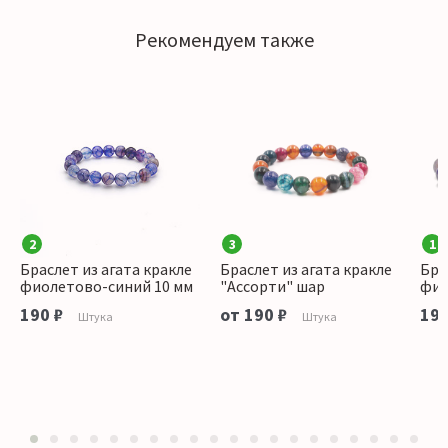
Рекомендуем также
2
3
1
Браслет из агата кракле
Браслет из агата кракле
Бра
фиолетово-синий 10 мм
"Ассорти" шар
фио
190 ₽
от 190 ₽
190
Штука
Штука