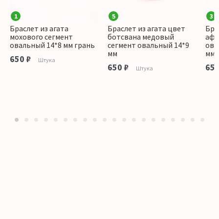
1
5
3
Браслет из агата
Браслет из агата цвет
Бра
мохового сегмент
ботсвана медовый
афг
овальный 14*8 мм грань
сегмент овальный 14*9
ова
мм
мм
650 ₽
Штука
650 ₽
650
Штука
1
2
3
4
5
6
7
8
9
10
11
12
13
14
15
16
17
18
19
20