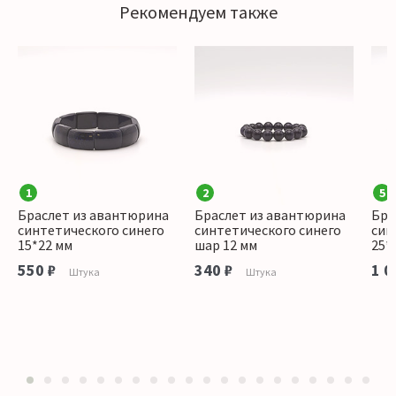
Рекомендуем также
1
2
5
Браслет из авантюрина
Браслет из авантюрина
Бра
синтетического синего
синтетического синего
син
15*22 мм
шар 12 мм
25*
550 ₽
340 ₽
1 0
Штука
Штука
1
2
3
4
5
6
7
8
9
10
11
12
13
14
15
16
17
18
19
20