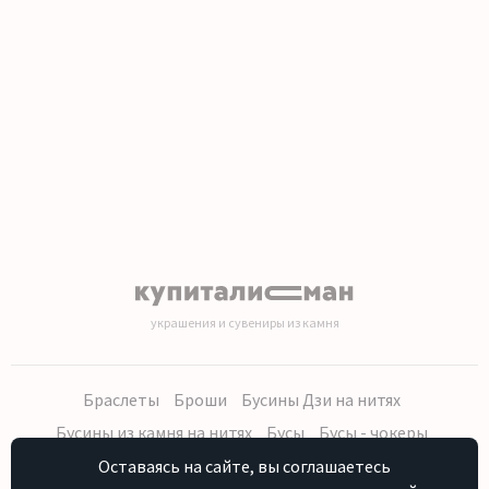
украшения и сувениры из камня
Браслеты
Броши
Бусины Дзи на нитях
Бусины из камня на нитях
Бусы
Бусы - чокеры
Кольца, серьги
Кулоны
Наборы (бусы, браслет, серьги)
Оставаясь на сайте, вы соглашаетесь