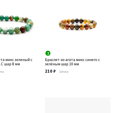
2
ата микс зеленый с
Браслет из агата микс синего с
.С шар 8 мм
зелёным шар 10 мм
210 ₽
ука
Штука