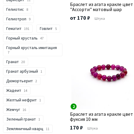
Браслет из агата кракле цвет
"Ассорти" матовый шар
Гелиотис
8
от 170 ₽
Гелиотроп
Штука
9
Гематит
Говлит
191
5
Горный хрусталь
47
Горный хрусталь имитация
7
Гранат
20
Гранат арбузный
1
Дюмортьерит
2
Жадеит
14
Желтый нефрит
1
2
Жемчуг
16
Браслет из агата кракле цвет
фуксия 10 мм
Зеленый гранат
1
170 ₽
Земляничный кварц
Штука
11