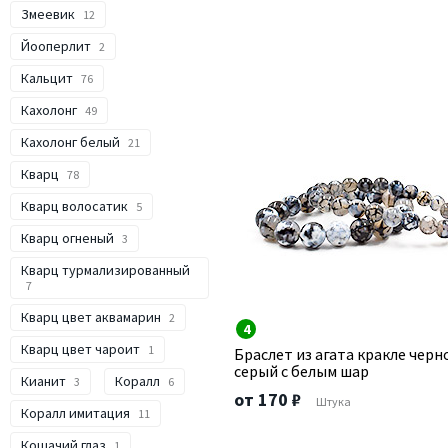
Змеевик
12
Йооперлит
2
Кальцит
76
Кахолонг
49
Кахолонг белый
21
Кварц
78
Кварц волосатик
5
Кварц огненый
3
Кварц турмализированный
7
Кварц цвет аквамарин
2
4
Кварц цвет чароит
1
Браслет из агата кракле черн
серый с белым шар
Кианит
Коралл
3
6
от 170 ₽
Штука
Коралл имитация
11
Кошачий глаз
1