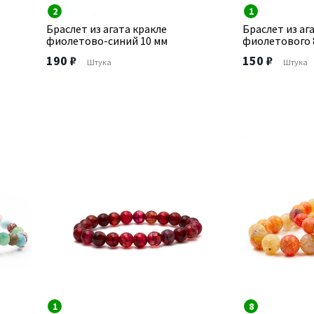
2
1
Браслет из агата кракле
Браслет из аг
фиолетово-синий 10 мм
фиолетового 
190 ₽
150 ₽
Штука
Штука
1
8