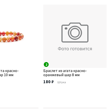
2
ата красно-
Браслет из агата красно-
р 10 мм
оранжевый шар 8 мм
180 ₽
Штука