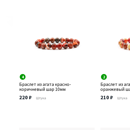
4
2
Браслет из агата красно-
Браслет из аг
коричневый шар 10мм
оранжевый ша
220 ₽
210 ₽
Штука
Штука