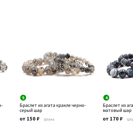
5
4
о-
Браслет из агата кракле черно-
Браслет из аг
серый шар
матовый шар
от 150 ₽
от 170 ₽
Штука
Шт