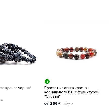
1
ата кракле черный
Браслет из агата красно-
коричневого В.С. с фурнитурой
"Стразы"
ука
от 300 ₽
Штука