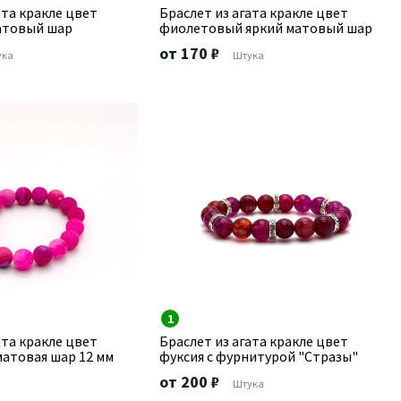
ата кракле цвет
Браслет из агата кракле цвет
атовый шар
фиолетовый яркий матовый шар
от 170 ₽
ука
Штука
1
ата кракле цвет
Браслет из агата кракле цвет
матовая шар 12 мм
фуксия с фурнитурой "Стразы"
от 200 ₽
Штука