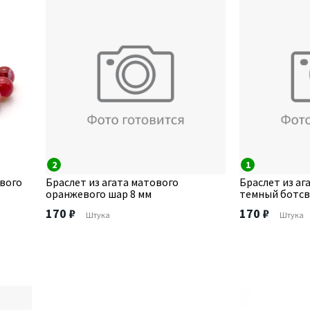
2
1
ового
Браслет из агата матового
Браслет из аг
оранжевого шар 8 мм
темный ботсв
170 ₽
170 ₽
Штука
Штука