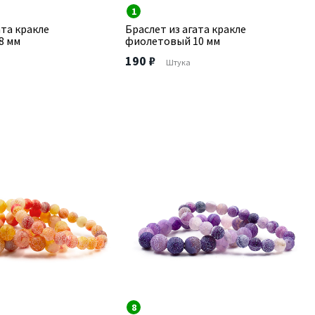
1
ата кракле
Браслет из агата кракле
8 мм
фиолетовый 10 мм
190 ₽
Штука
8