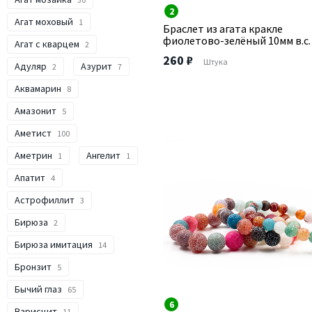
2
Агат моховый
1
Браслет из агата кракле
фиолетово-зелёный 10мм в.с.
Агат с кварцем
2
260 ₽
Штука
Адуляр
Азурит
2
7
Аквамарин
8
Амазонит
5
Аметист
100
Аметрин
Ангелит
1
1
Апатит
4
Астрофиллит
3
Бирюза
2
Бирюза имитация
14
Бронзит
5
Бычий глаз
65
6
Варисцит
11