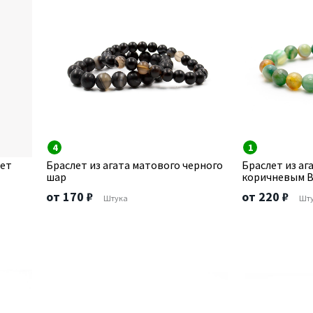
4
1
вет
Браслет из агата матового черного
Браслет из аг
шар
коричневым В
от 170 ₽
от 220 ₽
Штука
Шт