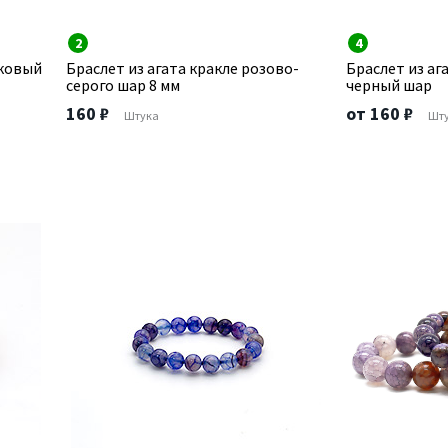
2
4
вковый
Браслет из агата кракле розово-
Браслет из аг
серого шар 8 мм
черный шар
160 ₽
от 160 ₽
Штука
Шт