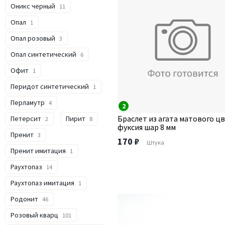
Оникс черный
11
Опал
1
Опал розовый
3
Опал синтетический
6
Офит
1
Перидот синтетический
1
Перламутр
4
2
Браслет из агата матового ц
Петерсит
Пирит
2
8
фуксия шар 8 мм
Пренит
3
170 ₽
Штука
Пренит имитация
1
Раухтопаз
14
Раухтопаз имитация
1
Родонит
46
Розовый кварц
101