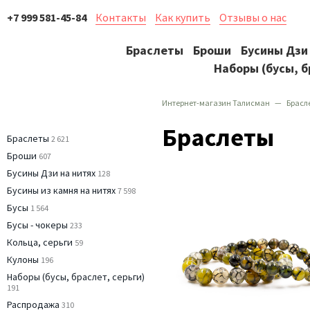
+7 999 581-45-84
Контакты
Как купить
Отзывы о нас
Браслеты
Броши
Бусины Дзи
Наборы (бусы, б
Интернет-магазин Талисман
Брасл
Браслеты
Браслеты
2 621
Броши
607
Бусины Дзи на нитях
128
Бусины из камня на нитях
7 598
Бусы
1 564
Бусы - чокеры
233
Кольца, серьги
59
Кулоны
196
Наборы (бусы, браслет, серьги)
191
Распродажа
310