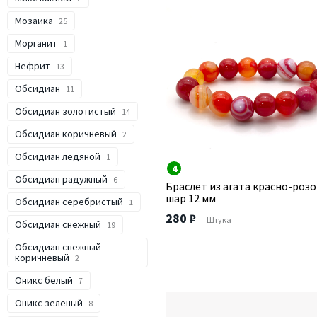
Мозаика
25
Морганит
1
Нефрит
13
Обсидиан
11
Обсидиан золотистый
14
Обсидиан коричневый
2
Обсидиан ледяной
1
4
Обсидиан радужный
6
Браслет из агата красно-роз
шар 12 мм
Обсидиан серебристый
1
280 ₽
Штука
Обсидиан снежный
19
Обсидиан снежный
коричневый
2
Оникс белый
7
Оникс зеленый
8