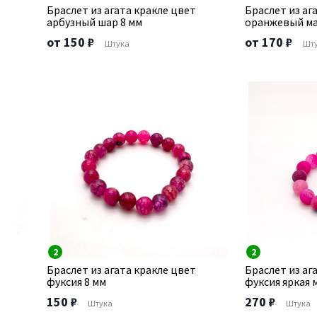
Браслет из агата кракле цвет
Браслет из аг
арбузный шар 8 мм
оранжевый м
от 150 ₽
от 170 ₽
Штука
Шт
2
2
Браслет из агата кракле цвет
Браслет из аг
фуксия 8 мм
фуксия яркая 
150 ₽
270 ₽
Штука
Штука