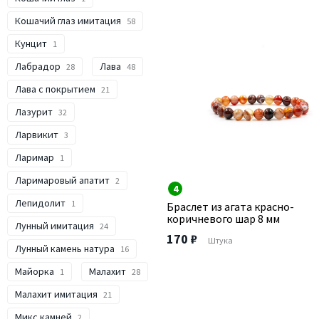
Кошачий глаз имитация
58
Кунцит
1
Лабрадор
Лава
28
48
Лава с покрытием
21
Лазурит
32
Ларвикит
3
Ларимар
1
Ларимаровый апатит
2
4
Лепидолит
1
Браслет из агата красно-
коричневого шар 8 мм
Лунный имитация
24
170 ₽
Штука
Лунный камень натура
16
Майорка
Малахит
1
28
Малахит имитация
21
Микс камней
2