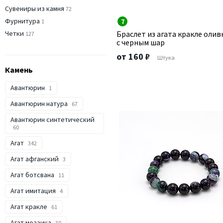
Сувениры из камня
72
Фурнитура
7
1
Четки
Браслет из агата кракле оли
127
с черным шар
от 160 ₽
Штука
Камень
Авантюрин
1
Авантюрин натура
67
Авантюрин синтетический
60
Агат
342
Агат афганский
3
Агат ботсвана
11
Агат имитация
4
Агат кракле
61
Агат мозаика
30