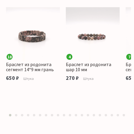
18
4
7
Браслет из родонита
Браслет из родонита
Бра
сегмент 14*9 мм грань
шар 10 мм
сег
650 ₽
270 ₽
650
Штука
Штука
1
2
3
4
5
6
7
8
9
10
11
12
13
14
15
16
17
18
19
20