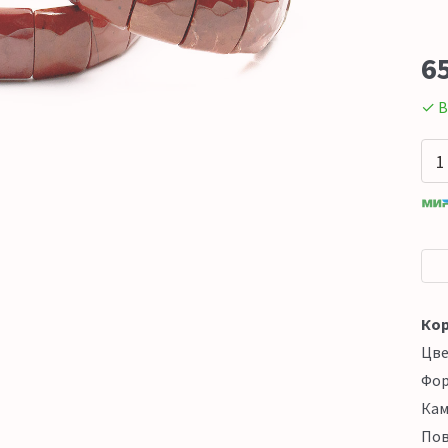
6
✓ В
Кор
Цв
Фо
Кам
Пов