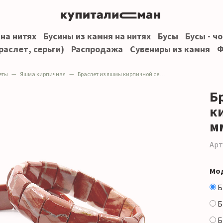
 на нитях
Бусины из камня на нитях
Бусы
Бусы - ч
раслет, серьги)
Распродажа
Сувениры из камня
Ф
еты
Яшма кирпичная
Браслет из яшмы кирпичной сегмент 15*12 мм грань
Б
к
м
Арт
Мо
Б
Б
Б