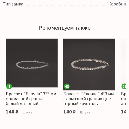
Тип замка
Карабин
Рекомендуем также
8
48
21
Браслет "Елочка" 3*3 мм
Браслет "Елочка" 4*3 мм
Бра
с алмазной гранью
с алмазной гранью цвет
с а
белый матовый
горный хрусталь
ант
140 ₽
140 ₽
140
Штука
Штука