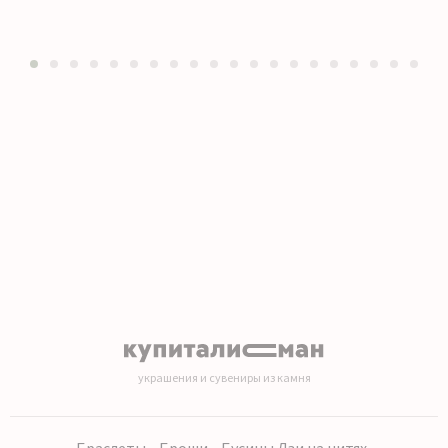
1
2
3
4
5
6
7
8
9
10
11
12
13
14
15
16
17
18
19
20
украшения и сувениры из камня
Браслеты
Броши
Бусины Дзи на нитях