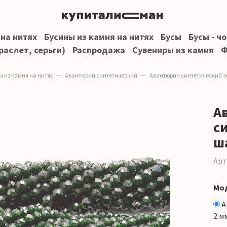
 на нитях
Бусины из камня на нитях
Бусы
Бусы - ч
раслет, серьги)
Распродажа
Сувениры из камня
Ф
ы из камня на нитях
Авантюрин синтетический
Авантюрин синтетический зелен
А
с
ш
Арт
Мо
А
2 м