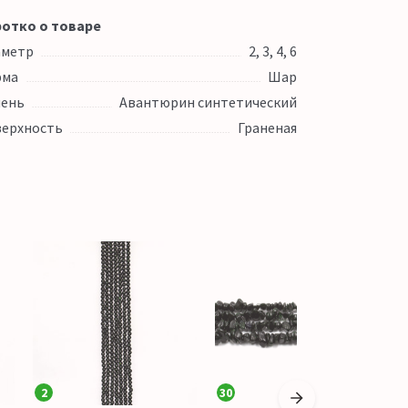
отко о товаре
аметр
2, 3, 4, 6
рма
Шар
ень
Авантюрин синтетический
ерхность
Граненая
2
30
2