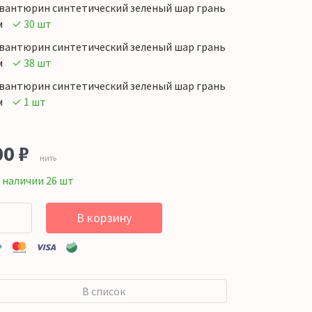
вантюрин синтетический зеленый шар грань
м
✓ 30 шт
вантюрин синтетический зеленый шар грань
м
✓ 38 шт
вантюрин синтетический зеленый шар грань
м
✓ 1 шт
00
₽
нить
 наличии 26 шт
В корзину
В список