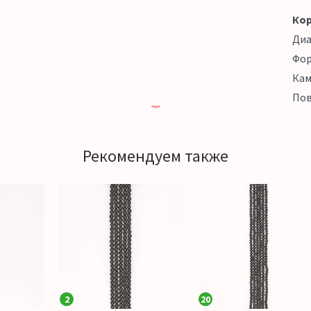
Кор
Ди
Фо
Кам
Пов
Рекомендуем также
2
20