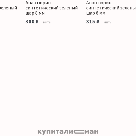
Авантюрин
Авантюрин
зеленый
синтетический зеленый
синтетический зелены
шар 8 мм
шар 6 мм
380 ₽
315 ₽
нить
нить