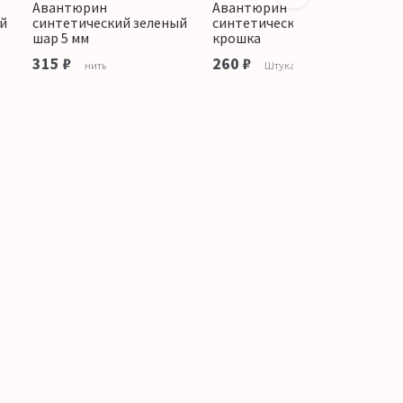
Авантюрин
Авантюрин
А
й
синтетический зеленый
синтетический зеленый
с
шар 5 мм
крошка
ш
315 ₽
260 ₽
2
нить
Штука