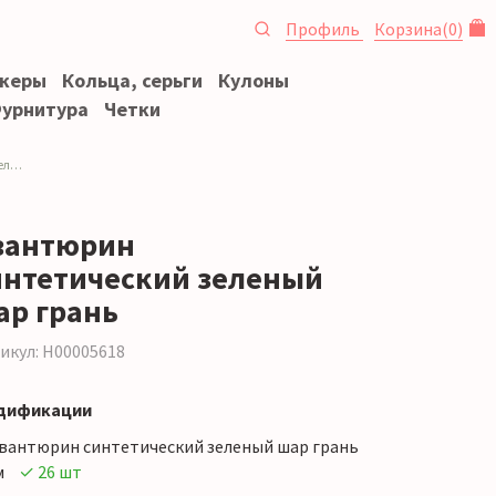
Профиль
Корзина
(
0
)
океры
Кольца, серьги
Кулоны
урнитура
Четки
ый
вантюрин
интетический зеленый
ар грань
икул: Н00005618
дификации
вантюрин синтетический зеленый шар грань
м
✓ 26 шт