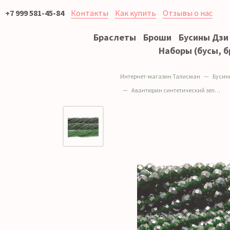
+7 999 581-45-84
Контакты
Как купить
Отзывы о нас
Браслеты
Броши
Бусины Дзи
Наборы (бусы, б
Интернет-магазин Талисман
Бусин
Авантюрин синтетический зеленый шар грань