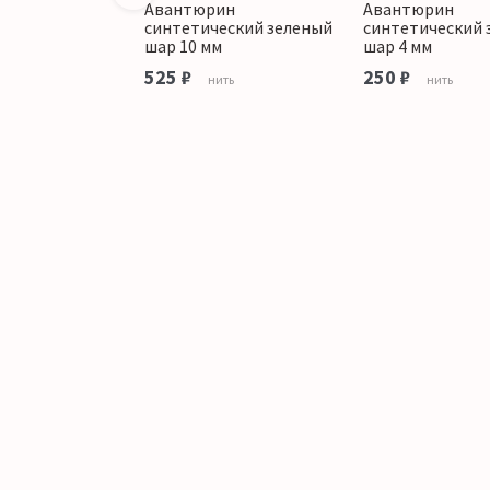
ин
Авантюрин
Авантюрин
еский зеленый
синтетический зеленый
синтетический 
бабочки"
шар 10 мм
шар 4 мм
аличии
525 ₽
250 ₽
нить
нить