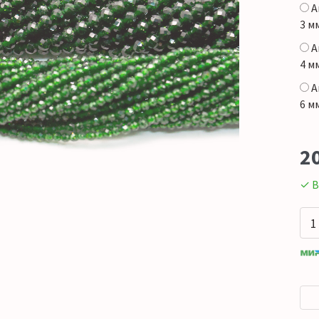
А
3 м
А
4 м
А
6 м
2
✓ В