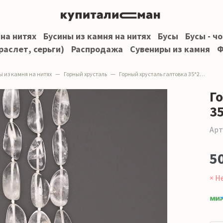
 на нитях
Бусины из камня на нитях
Бусы
Бусы - ч
раслет, серьги)
Распродажа
Сувениры из камня
Ф
ы из камня на нитях
Горный хрусталь
Горный хрусталь галтовка 35*20 мм
Г
3
Арт
5
× Н