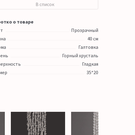
В список
отко о товаре
ет
Прозрачный
ина
40 см
рма
Галтовка
ень
Горный хрусталь
ерхность
Гладкая
мер
35*20