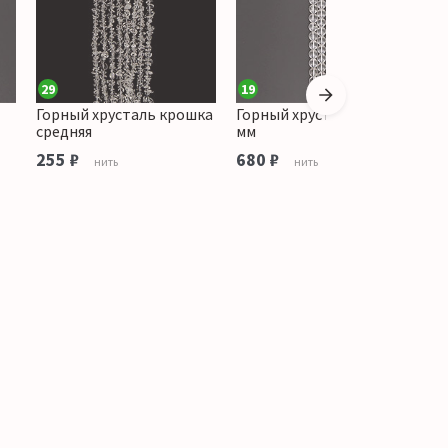
29
19
Горный хрусталь крошка
Горный хрусталь шар 12
Г
средняя
мм
1
255 ₽
680 ₽
7
нить
нить