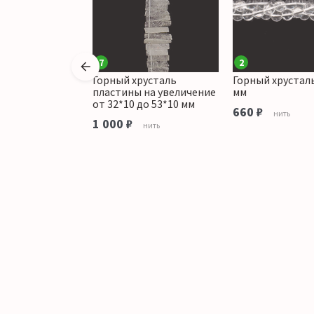
7
2
русталь грань
Горный хрусталь
Горный хрустал
В.С.
пластины на увеличение
мм
от 32*10 до 53*10 мм
660 ₽
ить
нить
1 000 ₽
нить