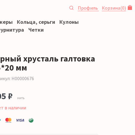
Профиль
Корзина
(
0
)
океры
Кольца, серьги
Кулоны
урнитура
Четки
орный хрусталь галтовка
5*20 мм
икул: Н00000676
05 ₽
нить
ет в наличии