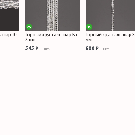
25
15
ь шар 10
Горный хрусталь шар В.с.
Горный хрусталь шар 8
8 мм
мм
545 ₽
600 ₽
нить
нить