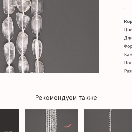
Кор
Цв
Дл
Фо
Кам
Пов
Раз
Рекомендуем также