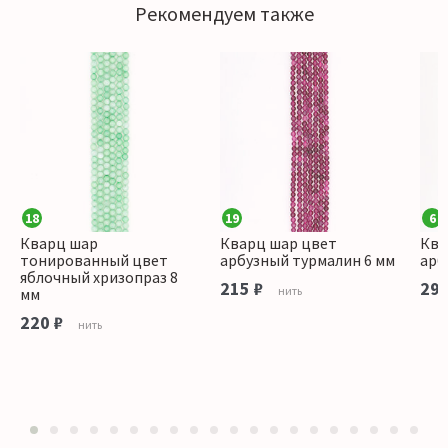
Рекомендуем также
18
19
6
Кварц шар
Кварц шар цвет
Ква
тонированный цвет
арбузный турмалин 6 мм
арб
яблочный хризопраз 8
215 ₽
290
нить
мм
220 ₽
нить
1
2
3
4
5
6
7
8
9
10
11
12
13
14
15
16
17
18
19
20