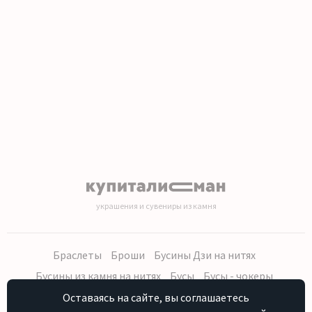
украшения и сувениры из камня
Браслеты
Броши
Бусины Дзи на нитях
Бусины из камня на нитях
Бусы
Бусы - чокеры
Кольца, серьги
Кулоны
Наборы (бусы, браслет, серьги)
Оставаясь на сайте, вы соглашаетесь