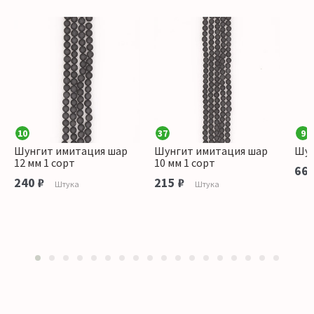
10
37
9
Шунгит имитация шар
Шунгит имитация шар
Шун
12 мм 1 сорт
10 мм 1 сорт
660
240 ₽
215 ₽
Штука
Штука
1
2
3
4
5
6
7
8
9
10
11
12
13
14
15
16
17
18