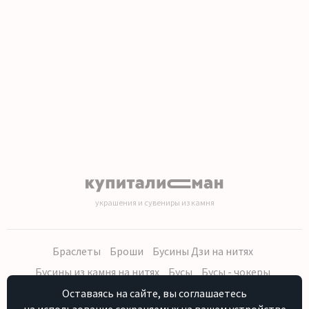
украшения и сувениры из камня
Браслеты
Броши
Бусины Дзи на нитях
Бусины из камня на нитях
Бусы
Бусы - чокеры
Кольца, серьги
Кулоны
Наборы (бусы, браслет, серьги)
Оставаясь на сайте, вы соглашаетесь