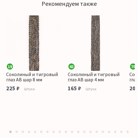
Рекомендуем также
19
43
75
Соколиный и тигровый
Соколиный и тигровый
Сок
глаз АВ шар 8 мм
глаз АВ шар 4 мм
гла
225 ₽
165 ₽
200
Штука
Штука
1
2
3
4
5
6
7
8
9
10
11
12
13
14
15
16
17
18
19
20