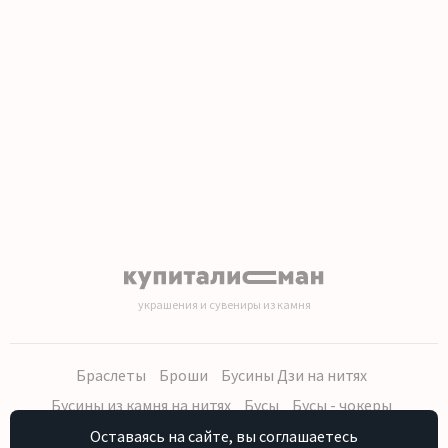
1
2
3
4
5
6
7
8
9
10
11
12
13
14
15
16
17
18
19
20
украшения и сувениры из камня
Браслеты
Броши
Бусины Дзи на нитях
Бусины из камня на нитях
Бусы
Бусы - чокеры
Кольца, серьги
Кулоны
Наборы (бусы, браслет, серьги)
Оставаясь на сайте, вы соглашаетесь