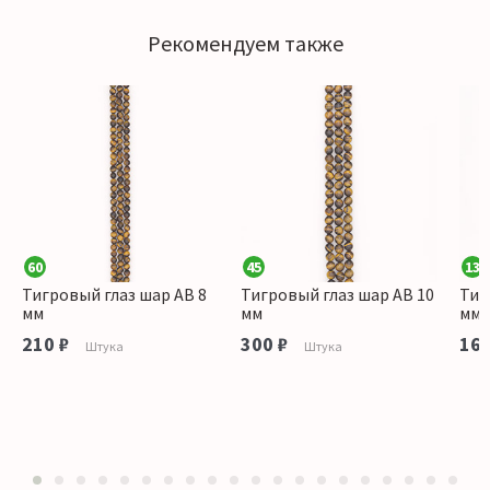
Рекомендуем также
60
45
13
Тигровый глаз шар АВ 8
Тигровый глаз шар АВ 10
Тиг
мм
мм
мм
210 ₽
300 ₽
160
Штука
Штука