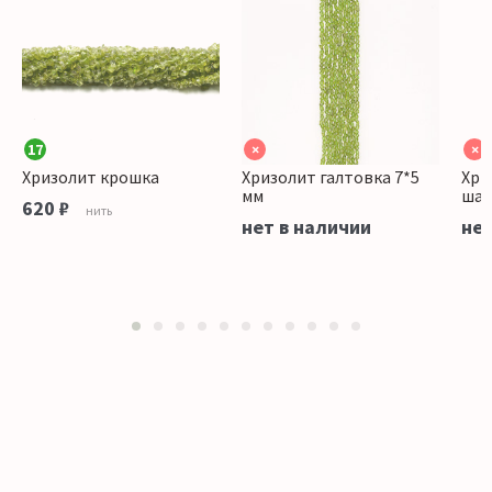
17
×
×
Хризолит крошка
Хризолит галтовка 7*5
Хри
мм
шар
620 ₽
нить
нет в наличии
нет
1
2
3
4
5
6
7
8
9
10
11