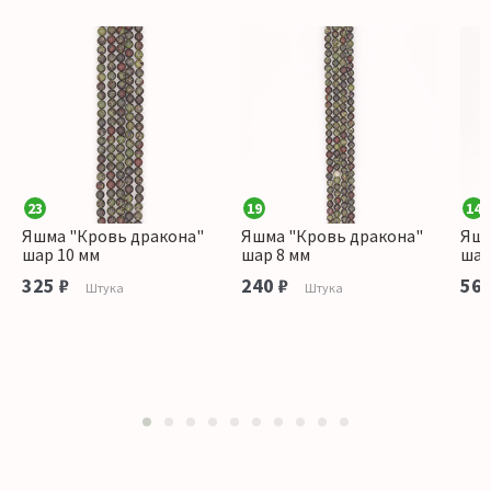
23
19
14
Яшма "Кровь дракона"
Яшма "Кровь дракона"
Яшм
шар 10 мм
шар 8 мм
шар
325 ₽
240 ₽
560
Штука
Штука
1
2
3
4
5
6
7
8
9
10