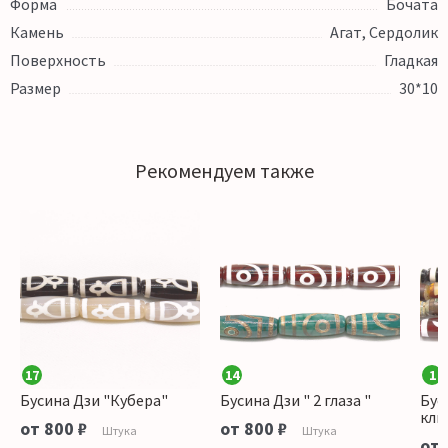
Форма
Бочата
Камень
Агат, Сердолик
Поверхность
Гладкая
Размер
30*10
Рекомендуем также
17
14
1
Бусина Дзи "Кубера"
Бусина Дзи " 2 глаза "
Бус
клю
от 800 ₽
от 800 ₽
Штука
Штука
от 