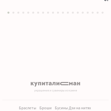
1
2
3
4
5
6
7
8
9
10
11
12
13
14
15
16
17
18
19
20
украшения и сувениры из камня
Браслеты
Броши
Бусины Дзи на нитях