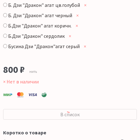
Б. Дзи "Дракон" агат цв.голубой
×
Б. Дзи "Дракон" агат черный
×
Б.Дзи "Дракон" агат коричн.
×
Б.Дзи "Дракон" сердолик
×
Бусина Дзи "Дракон"агат серый
×
800
₽
нить
× Нет в наличии
В список
Коротко о товаре