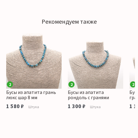
Рекомендуем также
2
2
2
Бусы из апатита грань
Бусы из апатита
Бус
люкс шар 8 мм
рондоль с гранями
гра
1 580 ₽
1 300 ₽
1 1
Штука
Штука