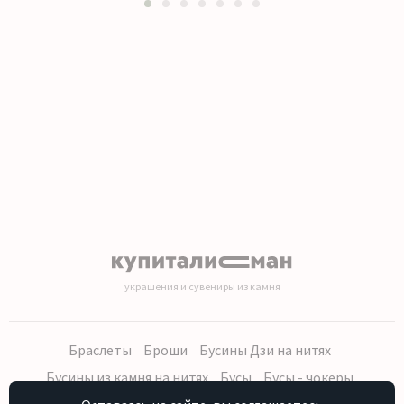
1
2
3
4
5
6
7
украшения и сувениры из камня
Браслеты
Броши
Бусины Дзи на нитях
Бусины из камня на нитях
Бусы
Бусы - чокеры
Кольца, серьги
Кулоны
Наборы (бусы, браслет, серьги)