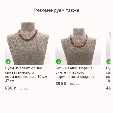
Рекомендуем также
3
2
2
Бусы из авантюрина
Бусы из авантюрина
Бус
синтетического
синтетического
син
коричневого шар 10 мм
коричневого квадрат
кор
47 см
18*
650 ₽
Штука
630 ₽
460
Штука