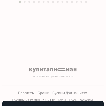
1
2
3
4
5
6
7
8
9
10
11
12
13
14
15
украшения и сувениры из камня
Браслеты
Броши
Бусины Дзи на нитях
Бусины из камня на нитях
Бусы
Бусы - чокеры