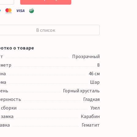
В список
отко о товаре
ет
Прозрачный
аметр
8
ина
46 см
рма
Шар
ень
Горный хрусталь
ерхность
Гладкая
 сборки
Узел
 замка
Карабин
авка
Гематит