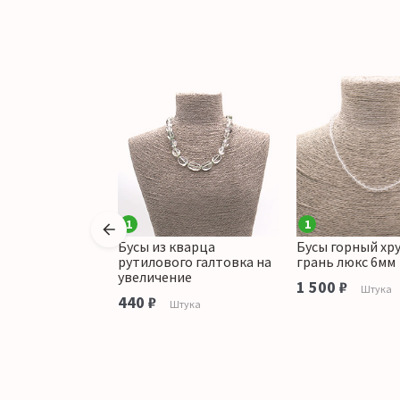
1
1
орного хрусталя
Бусы из кварца
Бусы горный хр
 22*12 мм
рутилового галтовка на
грань люкс 6мм
увеличение
аличии
1 500 ₽
Штука
440 ₽
Штука