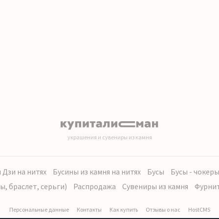
украшения и сувениры из камня
 Дзи на нитях
Бусины из камня на нитях
Бусы
Бусы - чокер
ы, браслет, серьги)
Распродажа
Сувениры из камня
Фурни
Персональные данные
Контакты
Как купить
Отзывы о нас
HostCMS