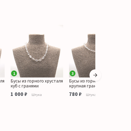
1
3
аля
Бусы из горного хрусталя
Бусы из горного хрусталя
Б
куб с гранями
крупная грань 10 мм
т
м
1 000 ₽
780 ₽
Штука
Штука
9