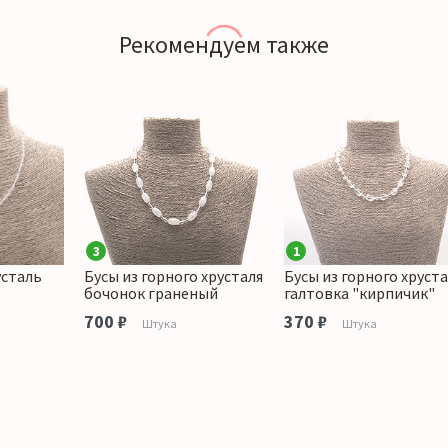
Рекомендуем также
3
1
усталь
Бусы из горного хрусталя
Бусы из горного хруст
бочонок граненый
галтовка "кирпичик"
700 ₽
370 ₽
Штука
Штука