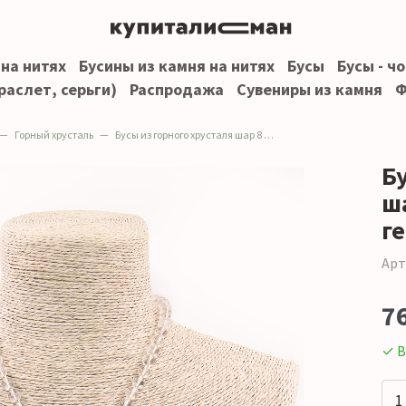
 на нитях
Бусины из камня на нитях
Бусы
Бусы - ч
раслет, серьги)
Распродажа
Сувениры из камня
Ф
Горный хрусталь
Бусы из горного хрусталя шар 8 мм со вставками из гематита
Б
ш
г
Арт
7
✓ В