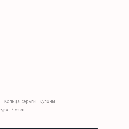
ы
Кольца, серьги
Кулоны
тура
Четки