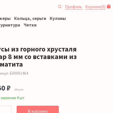
Профиль
Корзина
(
0
)
океры
Кольца, серьги
Кулоны
урнитура
Четки
усы из горного хрусталя
ар 8 мм со вставками из
ематита
икул: Б00001464
60 ₽
Штука
 наличии 4 шт
В корзину