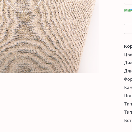
Кор
Цв
Ди
Дл
Фо
Кам
Пов
Тип
Тип
Вст