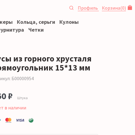
Профиль
Корзина
(
0
)
океры
Кольца, серьги
Кулоны
урнитура
Четки
усы из горного хрусталя
рямоугольник 15*13 мм
икул: Б00000954
60 ₽
Штука
ет в наличии