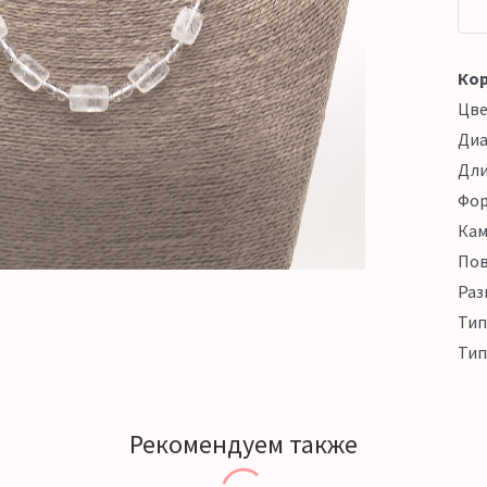
Кор
Цв
Ди
Дл
Фо
Кам
Пов
Раз
Тип
Тип
Рекомендуем также