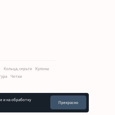
ы
Кольца, серьги
Кулоны
тура
Четки
e и на обработку
Прекрасно