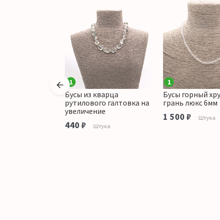
1
1
орного хрусталя
Бусы из кварца
Бусы горный хр
 граненая 10 мм
рутилового галтовка на
грань люкс 6мм
увеличение
1 500 ₽
Штука
Штука
440 ₽
Штука