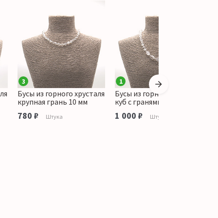
3
1
аля
Бусы из горного хрусталя
Бусы из горного хрусталя
Б
крупная грань 10 мм
куб с гранями
т
м
780 ₽
1 000 ₽
Штука
Штука
9