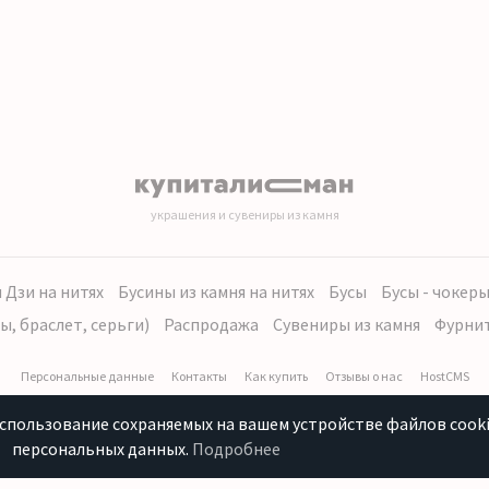
украшения и сувениры из камня
 Дзи на нитях
Бусины из камня на нитях
Бусы
Бусы - чокер
ы, браслет, серьги)
Распродажа
Сувениры из камня
Фурни
Персональные данные
Контакты
Как купить
Отзывы о нас
HostCMS
использование сохраняемых на вашем устройстве файлов cooki
персональных данных.
Подробнее