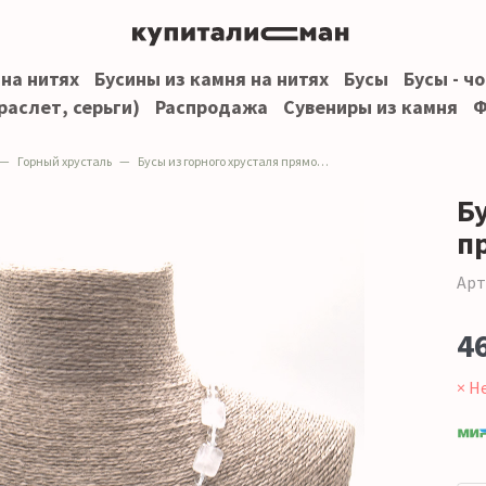
 на нитях
Бусины из камня на нитях
Бусы
Бусы - ч
раслет, серьги)
Распродажа
Сувениры из камня
Ф
Горный хрусталь
Бусы из горного хрусталя прямоугольник 15*13 мм
Б
п
Арт
4
× Н