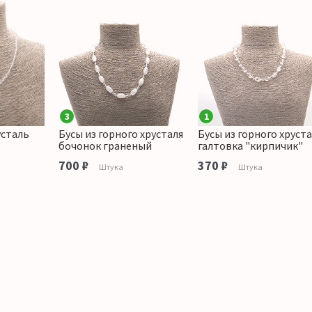
3
1
усталь
Бусы из горного хрусталя
Бусы из горного хруст
бочонок граненый
галтовка "кирпичик"
700 ₽
370 ₽
Штука
Штука