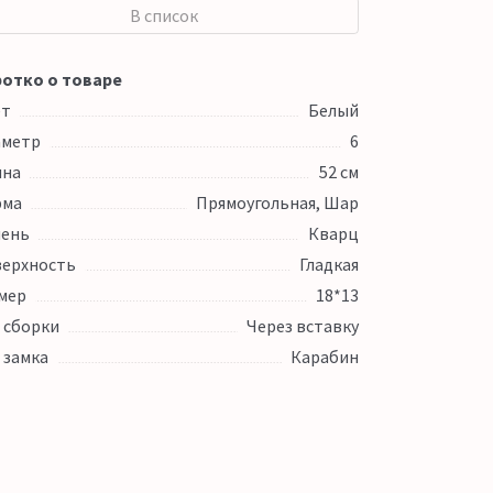
В список
отко о товаре
ет
Белый
аметр
6
ина
52 см
рма
Прямоугольная, Шар
ень
Кварц
ерхность
Гладкая
мер
18*13
 сборки
Через вставку
 замка
Карабин