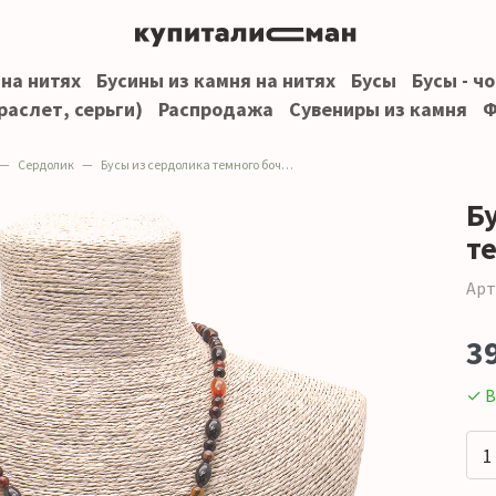
 на нитях
Бусины из камня на нитях
Бусы
Бусы - ч
раслет, серьги)
Распродажа
Сувениры из камня
Ф
Сердолик
Бусы из сердолика темного бочонок 12*8 мм
Б
т
Арт
3
✓ В