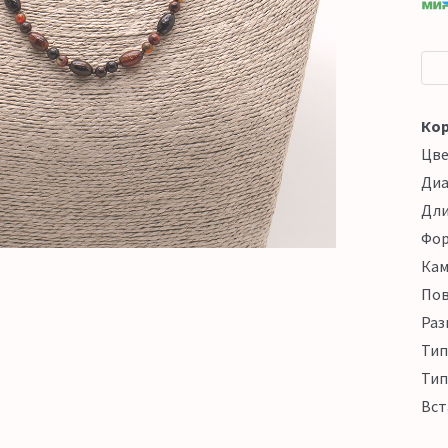
Кор
Цв
Ди
Дл
Фо
Кам
Пов
Раз
Тип
Тип
Вст