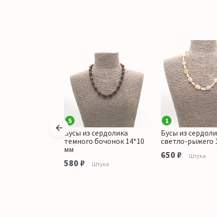
5
1
сердолика
Бусы из сердолика
Бусы из сердол
капля грань
темного бочонок 14*10
светло-рыжего 
мм
650 ₽
Штука
580 ₽
тука
Штука