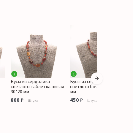
3
1
Бусы из сердолика
Бусы из сердолика
Б
светлого таблетка витая
светлого бочата 20*12
т
30*20 мм
мм
п
800 ₽
450 ₽
7
Штука
Штука