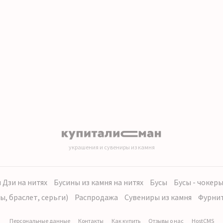
украшения и сувениры из камня
 Дзи на нитях
Бусины из камня на нитях
Бусы
Бусы - чокер
ы, браслет, серьги)
Распродажа
Сувениры из камня
Фурни
Персональные данные
Контакты
Как купить
Отзывы о нас
HostCMS