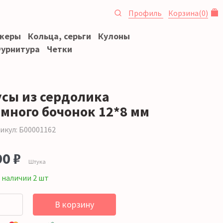
Профиль
Корзина
(
0
)
океры
Кольца, серьги
Кулоны
урнитура
Четки
усы из сердолика
емного бочонок 12*8 мм
икул: Б00001162
90 ₽
Штука
 наличии 2 шт
В корзину