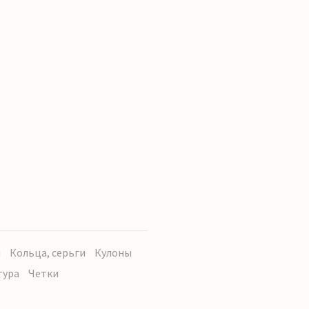
ы
Кольца, серьги
Кулоны
тура
Четки