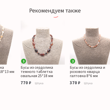
Рекомендуем также
3
2
ика
Бусы из сердолика
Бусы из сердолика и
18*13 мм
темного таблетка
розового кварца
овальная 25*18 мм
галтовка 8*6 мм
770 ₽
370 ₽
Штука
Штука