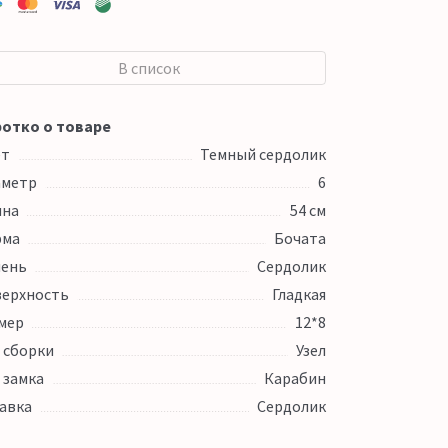
В список
отко о товаре
ет
Темный сердолик
аметр
6
ина
54 см
рма
Бочата
ень
Сердолик
ерхность
Гладкая
мер
12*8
 сборки
Узел
 замка
Карабин
авка
Сердолик