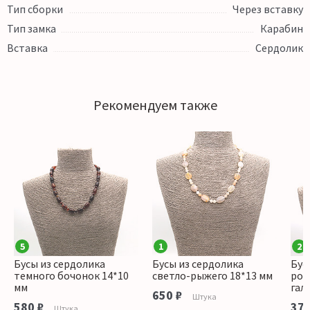
Тип сборки
Через вставку
Тип замка
Карабин
Вставка
Сердолик
Рекомендуем также
5
1
2
Бусы из сердолика
Бусы из сердолика
Бус
темного бочонок 14*10
светло-рыжего 18*13 мм
роз
мм
гал
650 ₽
Штука
580 ₽
370
Штука