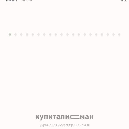
1
2
3
4
5
6
7
8
9
10
11
12
13
14
15
16
17
18
19
20
украшения и сувениры из камня