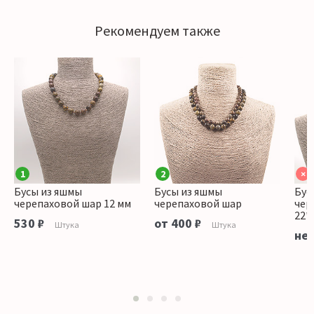
Рекомендуем также
1
2
×
Бусы из яшмы
Бусы из яшмы
Бус
черепаховой шар 12 мм
черепаховой шар
чер
22*
530 ₽
от 400 ₽
Штука
Штука
нет
1
2
3
4