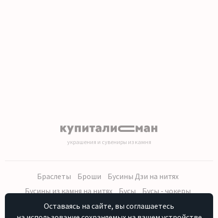
украшения и сувениры из камня
Браслеты
Броши
Бусины Дзи на нитях
Бусины из камня на нитях
Бусы
Бусы - чокеры
Кольца, серьги
Кулоны
Наборы (бусы, браслет, серьги)
Оставаясь на сайте, вы соглашаетесь
на использование сохраняемых на вашем устройстве