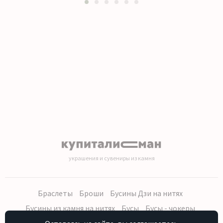
1
2
3
4
5
6
украшения и сувениры из камня
Браслеты
Броши
Бусины Дзи на нитях
Бусины из камня на нитях
Бусы
Бусы - чокеры
Кольца, серьги
Кулоны
Наборы (бусы, браслет, серьги)