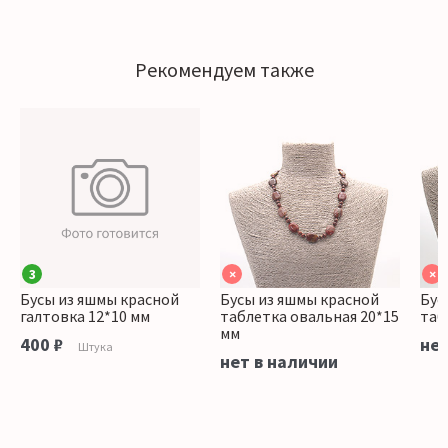
Рекомендуем также
3
×
×
Бусы из яшмы красной
Бусы из яшмы красной
Бус
галтовка 12*10 мм
таблетка овальная 20*15
таб
мм
400 ₽
нет
Штука
нет в наличии