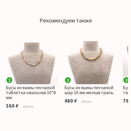
Рекомендуем также
1
3
3
Бусы из яшмы песчаной
Бусы из яшмы песчаной
Бус
таблетка овальная 10*8
шар 10 мм мелкая грань
таб
мм
480 ₽
790
Штука
360 ₽
Штука