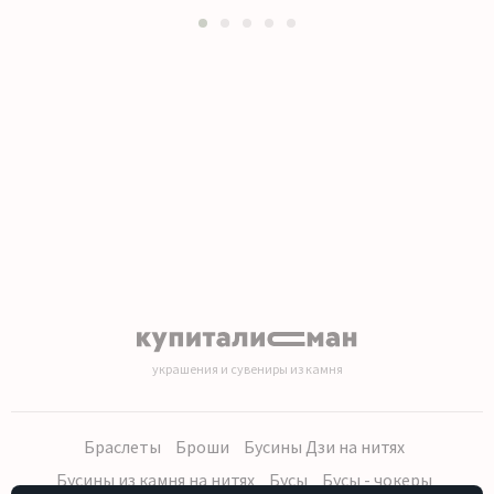
1
2
3
4
5
украшения и сувениры из камня
Браслеты
Броши
Бусины Дзи на нитях
Бусины из камня на нитях
Бусы
Бусы - чокеры