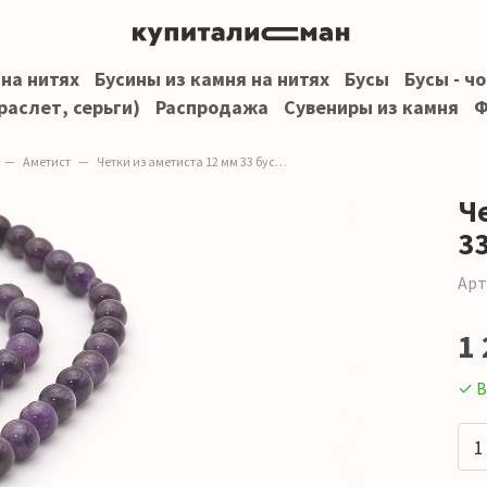
 на нитях
Бусины из камня на нитях
Бусы
Бусы - ч
раслет, серьги)
Распродажа
Сувениры из камня
Ф
Аметист
Четки из аметиста 12 мм 33 бусины
Ч
3
Арт
1 
✓ В