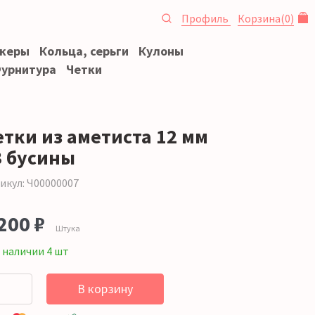
Профиль
Корзина
(
0
)
океры
Кольца, серьги
Кулоны
урнитура
Четки
етки из аметиста 12 мм
3 бусины
икул: Ч00000007
200 ₽
Штука
 наличии 4 шт
В корзину