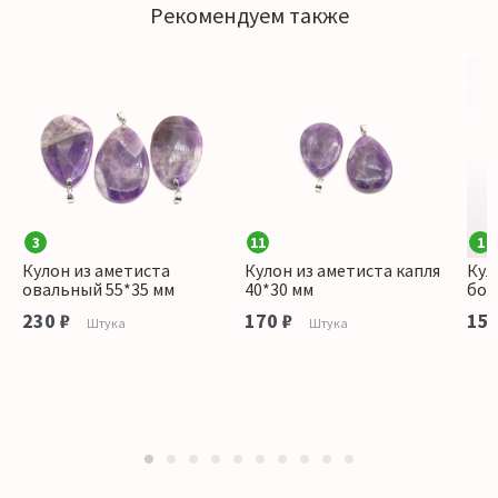
Рекомендуем также
3
11
1
Кулон из аметиста
Кулон из аметиста капля
Кул
овальный 55*35 мм
40*30 мм
боч
230 ₽
170 ₽
150
Штука
Штука
1
2
3
4
5
6
7
8
9
10