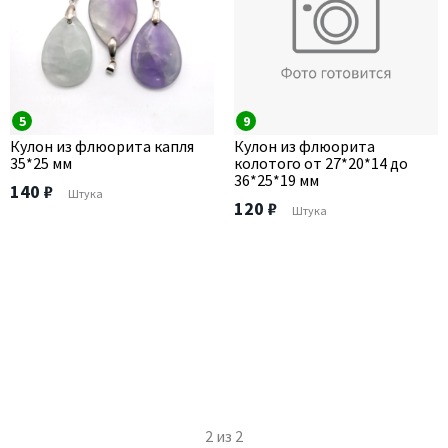
5
9
Кулон из флюорита капля
Кулон из флюорита
35*25 мм
колотого от 27*20*14 до
36*25*19 мм
140 ₽
Штука
120 ₽
Штука
2
из
2