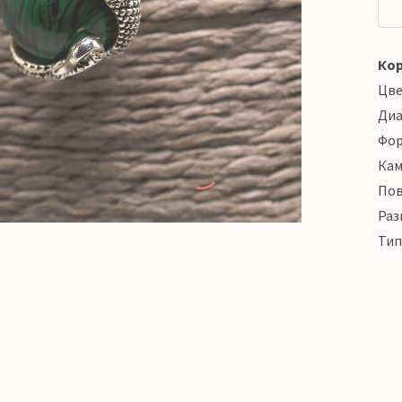
Кор
Цв
Ди
Фо
Кам
Пов
Раз
Тип