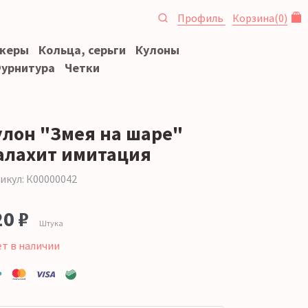
Профиль
Корзина
(
0
)
океры
Кольца, серьги
Кулоны
урнитура
Четки
улон "Змея на шаре"
алахит имитация
икул: К00000042
20 ₽
Штука
ет в наличии