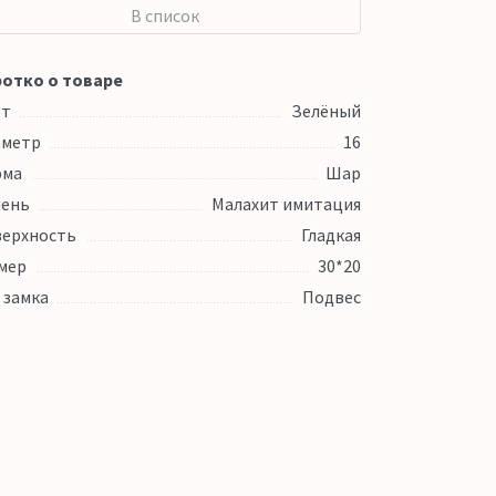
В список
отко о товаре
ет
Зелёный
аметр
16
рма
Шар
ень
Малахит имитация
ерхность
Гладкая
мер
30*20
 замка
Подвес