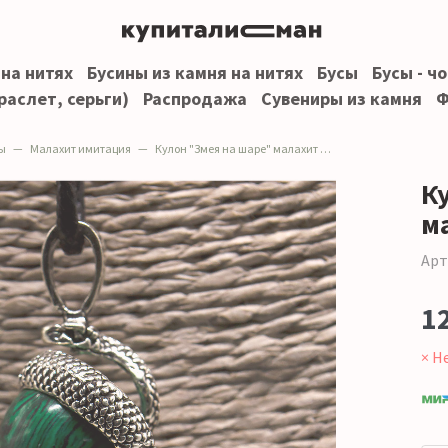
 на нитях
Бусины из камня на нитях
Бусы
Бусы - ч
раслет, серьги)
Распродажа
Сувениры из камня
Ф
ы
Малахит имитация
Кулон "Змея на шаре" малахит имитация
К
м
Арт
1
× Н